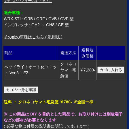
受付スケジュールについて
適合車種：
WRX-STI : GRB / GRF / GVB / GVF 型
インプレッサ : GH2 ～ GH8 / GE 型
その他の車種はこちら ( 汎用版 )
送料込
商品
発送方法
み価格
クロネコ
ヘッドライトオート化ユニッ
ヤマト宅
￥7,280-
ト Ver.3.1 EZ
急便
送料 ： クロネコヤマト宅急便 ￥780- ※全国一律
※ この商品は DIY を目的とした商品で、お取り付けには別途端子
などの部材が必要となります
( 必要な物は付属の説明書に明記してあります )