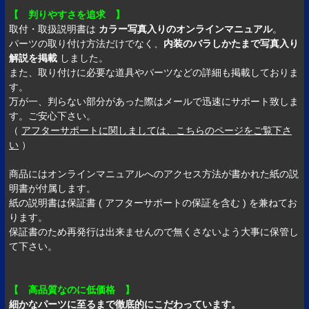
【 判りやすさを追求 】
取付・取扱説明書は
カラー写真入りのオンラインマニュアル
。
パーツの取り付け方法だけでなく、
内装のバラしかたまで写真入り
解説を掲載
しました。
また、取り付けに必要な道具やパーツなどの詳細も掲載しておりま
す。
万が一、判らない部分があった際はメールで迅速にサポート致しま
す。ご安心下さい。
（
アフターサポートに関しましては、こちらのページをご覧下さ
い
）
商品にはオンラインマニュアルへのアクセス方法が書かれた紙の説
明書が付属します。
紙の説明書は保証書 ( アフターサポートの保証を含む ) を兼ねてお
ります。
保証書のため再発行は出来ませんので無くさないよう大事に保管し
て下さい。
【 高品質なのに低価格 】
細かなパーツに至るまで徹底的にこだわっています。