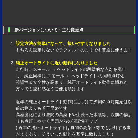
新バージョンについて・主な変更点
設定方法が簡単になって、扱いやすくなりました
もちろん設定しないでデフォルトのままでも普通に使えます
純正オートライトに近い動作になりました
走行時、スモール → ヘッドライトの段階的な点灯を廃止
し、純正同様に スモール ＋ ヘッドライト の同時点灯化
視認性＆安全性が高まり、純正オートライト動作に慣れた
方々でも違和感なくご使用頂けます
近年の純正オートライト動作に近づけて夕刻の点灯開始は以
前の物よりも若干早めです
高感度化により昼間の高架下や生茂った木陰等、以前の物よ
りも点灯しやすく周囲からの視認性アップ
( 近年の純正オートライトは昼間の高架下等でも点灯する事
がよくあり、そういった動作を基準に致しました )