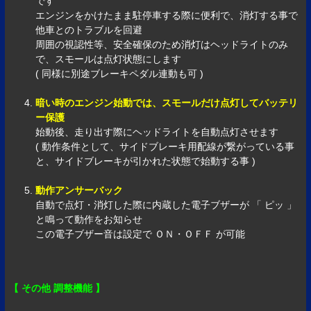
です
エンジンをかけたまま駐停車する際に便利で、消灯する事で
他車とのトラブルを回避
周囲の視認性等、安全確保のため消灯はヘッドライトのみ
で、スモールは点灯状態にします
( 同様に別途ブレーキペダル連動も可 )
暗い時のエンジン始動では、スモールだけ点灯してバッテリ
ー保護
始動後、走り出す際にヘッドライトを自動点灯させます
( 動作条件として、サイドブレーキ用配線が繋がっている事
と、サイドブレーキが引かれた状態で始動する事 )
動作アンサーバック
自動で点灯・消灯した際に内蔵した電子ブザーが 「 ピッ 」
と鳴って動作をお知らせ
この電子ブザー音は設定で ＯＮ・ＯＦＦ が可能
【 その他 調整機能 】