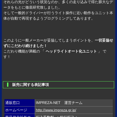
それらの光がどういう状況なのか、多くの走り込みで得た膨大なデ
ータをもとに徹底研究致しました。
そして一般的ドライバーが行うライト操作に近い動作をユニット本
体が自動で再現するようプログラミングしてあります。
このように一般メーカーが妥協してしまうポイントを、
一切妥協せ
ずにこだわり続けました！
こだわり機能が満載の 「
ヘッドライトオート化ユニット
」 で
す！
販売に関する表記事項
通販窓口
IMPREZA-NET 運営チーム
ホームページ
http://www.impreza.gr.jp/