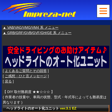
▲ VAB/VAG/VMG/VM4 系 メニュー
▲ GRB/GRF/GVB/GVF/GH/GE 系 メニュー
[
よくあるご質問とその回答
]
[
ご感想・ひと言メッセージ
]
[
戻る
]
【 DIY 取付難易度 ★★☆☆☆ 】
( 作業者の技量や、車両の状態、型式・年式等によっても難易度は
異なります )
ヘッドライトのオート化ユニット
ver.3.1 EZ