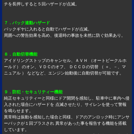
チを長押しすると５回ハザードが点滅。
７．バック連動ハザード
バックギヤに入れると自動でハザードが点滅。
周囲への警告効果を高め、後退時の事故を未然に防ぐ効果あり。
８．自動切替機能
アイドリングストップのキャンセル、ＡＶＨ （オートビークルホ
ールド） のオン、ＶＤＣのオフ、 ＤＣＣＤの切替 （ ＋、－、マ
ニュアル ） などなど、エンジン始動後に自動切替が可能です。
９．防犯・セキュリティー機能
純正セキュリティーと同様にドア開閉を感知し、駐車中に車内へ侵
入された場合にハザードを 点滅させたり、サイレンを使って警報
を鳴らせます。
異常時は振動を感知した場合と同様、ドアのアンロック時にアンサ
ーバックが１回プラスされ 異常があった事を報告する機能を搭載
しています。