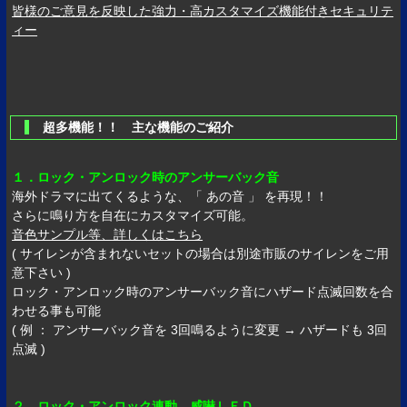
皆様のご意見を反映した強力・高カスタマイズ機能付きセキュリテ
ィー
超多機能！！ 主な機能のご紹介
１．ロック・アンロック時のアンサーバック音
海外ドラマに出てくるような、「 あの音 」 を再現！！
さらに鳴り方を自在にカスタマイズ可能。
音色サンプル等、詳しくはこちら
( サイレンが含まれないセットの場合は別途市販のサイレンをご用
意下さい )
ロック・アンロック時のアンサーバック音にハザード点滅回数を合
わせる事も可能
( 例 ： アンサーバック音を 3回鳴るように変更 → ハザードも 3回
点滅 )
２．ロック・アンロック連動 威嚇ＬＥＤ