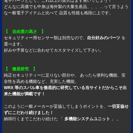
電子パーツとして、これ以上の贅沢はまず無いでしょう！
どんなに高価でも中身は海外製の大量生産品、、、…って言うよう
な一般電子アイテムと比べて 品質も性能も格段に上です。
【 自由度の高さ 】
セキュリティー用センサー類は別売なので、
自分好みのパーツ
を
選べます。
好みや予算などに合わせてカスタマイズして下さい。
【 徹底研究 】
純正セキュリティーに足りない部分や、 あったら便利な機能、安
全性を高める機能など、充実した機能。
WRX 等のスバル車を徹底的に研究している当サイトだからこそ出
来た機能が満載です！
このように一般メーカーが妥協してしまうポイントを、
一切妥協せ
ずにこだわり続けました！
納得行くまでこだわり続けた 「
多機能システムユニット
」 。