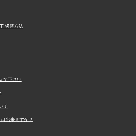
F 切替方法
えて下さい
い
いて
とは出来ますか？