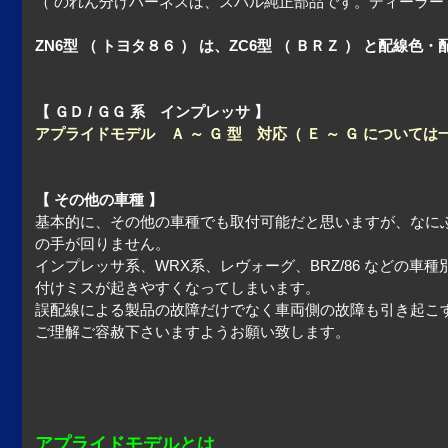
（ のれん分けハーネスは、スバル純正部品です。ディーラー
ZN6型 （ トヨタ８６ ） は、ZC6型 （ ＢＲＺ ） と
【 ＧＤ / ＧＧ 系 インプレッサ 】
アプライドモデル Ａ ～ Ｇ 型 対応（ Ｅ ～ Ｇ について
【 その他の車種 】
基本的に、その他の車種でも取付可能だと思いますが、なに
の手が回りません。
インプレッサ系、WRX系、レヴォーグ、BRZ/86 などの
付けミスが起きやすくなってしまいます。
誤配線による製品の故障だけでなく車両側の故障も引き起こ
ご理解ご容赦下さいますようお願い致します。
アプライドモデルとは