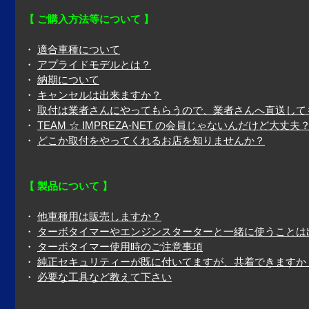
【 ご購入方法等について 】
・
適合車種について
・
アプライドモデルとは？
・
納期について
・
キャンセルは出来ますか？
・
取付は業者さんにやってもらうので、業者さんへ直送して
・
TEAM ☆ IMPREZA-NET の会員じゃないんだけど大丈夫
・
どこか取付をやってくれるお店を知りませんか？
【 製品について 】
・
他車種用は販売しますか？
・
ターボタイマーやエンジンスターターと一緒に使うことは
・
ターボタイマー使用時のご注意事項
・
純正セキュリティーが既に付いてますが、共着できますか
・
必要な工具など教えて下さい