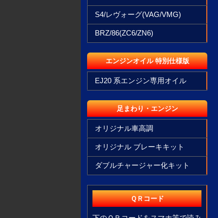
S4/レヴォーグ(VAG/VMG)
BRZ/86(ZC6/ZN6)
エンジンオイル 特別仕様版
EJ20 系エンジン専用オイル
足まわり・エンジン
オリジナル車高調
オリジナル ブレーキキット
ダブルチャージャー化キット
ＱＲコード
下のＱＲコードをスマホ等で読み