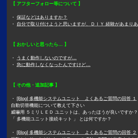
【 アフターフォロー等について 】
・
保証などはありますか？
・
自分で取り付けようと思いますが、ＤＩＹ 経験があまり
【 おかしいと思ったら… 】
・
うまく動作しないのですが…
・
急に動作しなくなったんですけど…
【 その他・追加記事 】
・
[Blog] 多機能システムユニット よくあるご質問の回答 １
自動切替機能について教えて下さい
威嚇用 ５ミリＬＥＤ ユニットは、あったほうが良いですか？
「 多機能ユニット接続キット 」 とは何ですか？
・
[Blog] 多機能システムユニット よくあるご質問の回答 ２