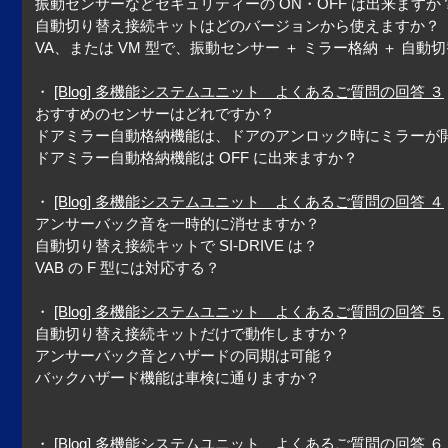
振動センサーなどセキュリティーの ON・OFF は出来ますか
自動切り替え接続キットはどのバージョンから使えますか？
VA、または VM 型で、振動センサー ＋ ミラー格納 ＋ 自
・
[Blog] 多機能システムユニット よくあるご質問の回答 ３
おすすめのセンサーはどれですか？
ドアミラー自動格納機能は、ドアのアンロック時にミラーが
ドアミラー自動格納機能は OFF に出来ますか？
・
[Blog] 多機能システムユニット よくあるご質問の回答 ４
アンサーバック音を一時的に消せますか？
自動切り替え接続キットで SI-DRIVE は？
VAB の F 型には対応する？
・
[Blog] 多機能システムユニット よくあるご質問の回答 ５
自動切り替え接続キットだけで動作しますか？
アンサーバック音とハザードの同期は可能？
バックハザード機能は車検に通りますか？
・
[Blog] 多機能システムユニット よくあるご質問の回答 ６