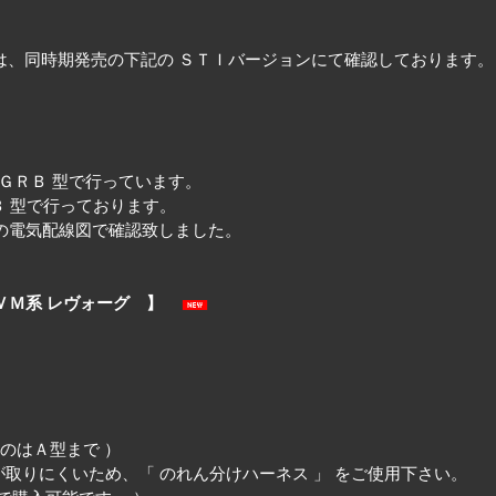
は、同時期発売の下記の ＳＴＩバージョンにて確認しております。
は ＧＲＢ 型で行っています。
ＶＢ 型で行っております。
行の電気配線図で確認致しました。
 、ＶＭ系 レヴォーグ 】
のはＡ型まで ）
源等が取りにくいため、「 のれん分けハーネス 」 をご使用下さい。