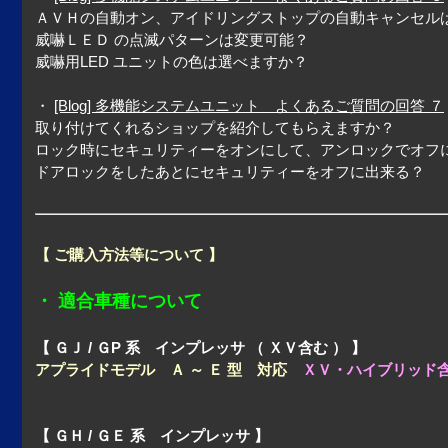
ＡＶＨの自動オン、アイドリングストップの自動キャンセル
威嚇ＬＥＤ の点滅パターンは変更可能？
威嚇用LED ユニットの色は選べますか？
・
[Blog] 多機能システムユニット よくあるご質問の回答 ７
取り付けてくれるショップを紹介してもらえますか？
ロック時にセキュリティーをオンにして、アンロックでオフ
ドアロックをしたあとにセキュリティーをオフに出来る？
【 ご購入方法等について 】
・ 適合車種について
【 ＧＪ / ＧP 系 インプレッサ （ ＸＶ含む ） 】
アプライドモデル Ａ ～ Ｅ 型 対応
ＸＶ・ハイブリッド
【 ＧＨ / ＧＥ 系 インプレッサ 】