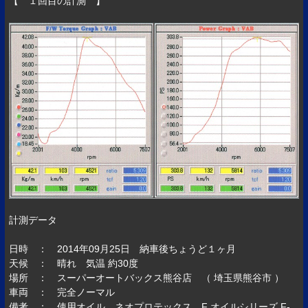
【 １回目の計測 】
計測データ
日時 ： 2014年09月25日 納車後ちょうど１ヶ月
天候 ： 晴れ 気温 約30度
場所 ： スーパーオートバックス熊谷店 （ 埼玉県熊谷市 ）
車両 ： 完全ノーマル
備考 ： 使用オイル ネオプロテックス F オイルシリーズ F-