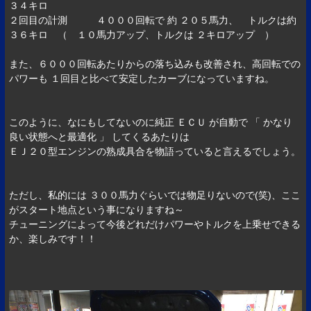
３４キロ
２回目の計測 ４０００回転で 約 ２０５馬力、 トルクは約
３６キロ （ １０馬力アップ、トルクは ２キロアップ ）
また、６０００回転あたりからの落ち込みも改善され、高回転での
パワーも １回目と比べて安定したカーブになっていますね。
このように、なにもしてないのに純正 ＥＣＵ が自動で 「 かなり
良い状態へと最適化 」 してくるあたりは
ＥＪ２０型エンジンの熟成具合を物語っていると言えるでしょう。
ただし、私的には ３００馬力ぐらいでは物足りないので(笑)、ここ
がスタート地点という事になりますね～
チューニングによって今後どれだけパワーやトルクを上乗せできる
か、楽しみです！！