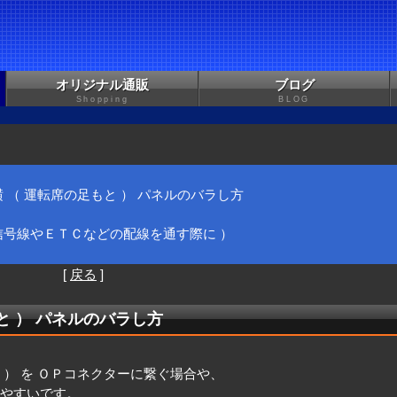
オリジナル通販
ブログ
Shopping
BLOG
 （ 運転席の足もと ） パネルのバラし方
信号線やＥＴＣなどの配線を通す際に ）
[
戻る
]
もと ） パネルのバラし方
 ） を ＯＰコネクターに繋ぐ場合や、
業しやすいです。