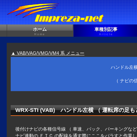
ホーム
車種別記事
Home
Article
▲ VAB/VAG/VMG/VM4 系 メニュー
ハンドル左横
（ ナビの
WRX-STI (VAB) ハンドル左横 （ 運転席の足
後付けナビの各種信号線 （ 車速、バック、パーキングなど
ナビ連動の ＥＴＣ の配線を通す際にここをバラすと作