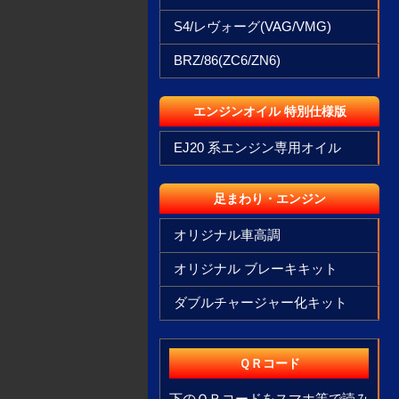
S4/レヴォーグ(VAG/VMG)
BRZ/86(ZC6/ZN6)
エンジンオイル 特別仕様版
EJ20 系エンジン専用オイル
足まわり・エンジン
オリジナル車高調
オリジナル ブレーキキット
ダブルチャージャー化キット
ＱＲコード
下のＱＲコードをスマホ等で読み