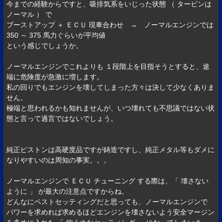
今までの経験からですと、吸排気系をいじった状態 （ タービンは
ノーマル ） で
ブーストアップ ＋ ＥＣＵ 現車合わせ → ノーマルエンジンでは
350 ～ 375 馬力ぐらいが平均値
という感じでしょうか。
ノーマルエンジンでこれよりも １段階上を目指そうとすると、途
端に危険度が急激に増します。
私の回りでもエンジンを壊してしまった方々は決して少なくありま
せん。
極端と思われるかも知れませんが、いつ壊れても不思議ではない状
態と言って過言ではないでしょう。
純正ピストンは高硬度品ですが鋳造ですし、純正メタル等もダメに
なりやすいのは周知の事実。。。
ノーマルエンジンで ＥＣＵ チューニング する際は、「 壊さない
ように 」 が最大の注意点ですからね。
どんなにベストセッティングだと思っても、ノーマルエンジンで
パワーを求めれば求めるほどエンジンを壊さないよう安全マージン