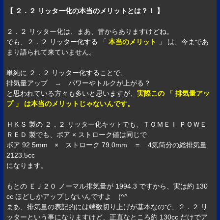
【 ２．２ リッター化の本当のメリットとは？！ 】
２．２ リッター化は、まあ、昔からありますけどね。
でも、２．２ リッター化する 「
本当のメリット
」 は、今まであ
まり語られて来ていません。
単純に ２．２ リッター化することで、
排気量アップ → パワーやトルクが上がる？
と思われている方々も多いと思いますが、
実際この 「 排気量アッ
プ 」 は本当のメリットじゃないんです。
ＨＫＳ 製の ２．２ リッター化キットでも、ＴＯＭＥＩ ＰＯＷＥ
ＲＥＤ 製でも、ボア × ストローク値は同じで
ボア 92.5mm × ストローク 79.0mm ＝ 4気筒分の総排気量
2123.5cc
になります。
もとの ＥＪ２０ ノーマル排気量が 1994.3 ですから、実は約 130
cc ほどしかアップしないんですよ (^^ゞ
まあ、排気量の表記的には端数切り上げが基本なので、２．２ リ
ッターという事になりますけど、正直なところ約 130cc だけでア