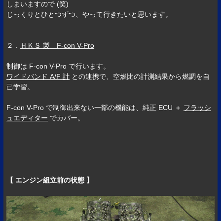
しまいますので (笑)
じっくりとひとつずつ、やって行きたいと思います。
２．
ＨＫＳ 製 F-con V-Pro
制御は F-con V-Pro で行います。
ワイドバンド A/F 計
との連携で、空燃比の計測結果から燃調を自
己学習。
F-con V-Pro で制御出来ない一部の機能は、純正 ECU ＋
フラッシ
ュエディター
でカバー。
【 エンジン組立前の状態 】