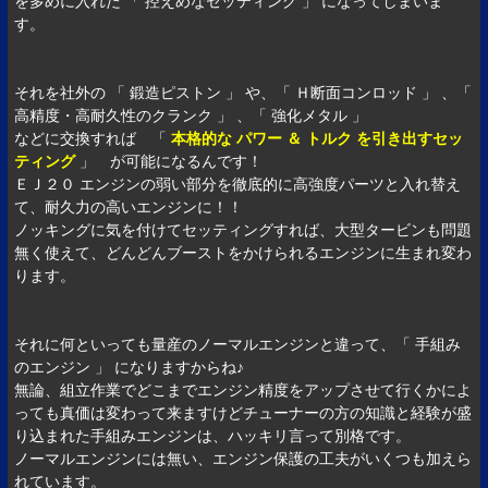
を多めに入れた 「 控えめなセッティング 」 になってしまいま
す。
それを社外の 「 鍛造ピストン 」 や、「 Ｈ断面コンロッド 」 、「
高精度・高耐久性のクランク 」 、「 強化メタル 」
などに交換すれば 「
本格的な パワー ＆ トルク を引き出すセッ
ティング
」 が可能になるんです！
ＥＪ２０ エンジンの弱い部分を徹底的に高強度パーツと入れ替え
て、耐久力の高いエンジンに！！
ノッキングに気を付けてセッティングすれば、大型タービンも問題
無く使えて、どんどんブーストをかけられるエンジンに生まれ変わ
ります。
それに何といっても量産のノーマルエンジンと違って、「 手組み
のエンジン 」 になりますからね♪
無論、組立作業でどこまでエンジン精度をアップさせて行くかによ
っても真価は変わって来ますけどチューナーの方の知識と経験が盛
り込まれた手組みエンジンは、ハッキリ言って別格です。
ノーマルエンジンには無い、エンジン保護の工夫がいくつも加えら
れています。