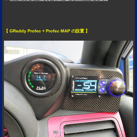
【 GReddy Profec + Profec MAP の設置 】