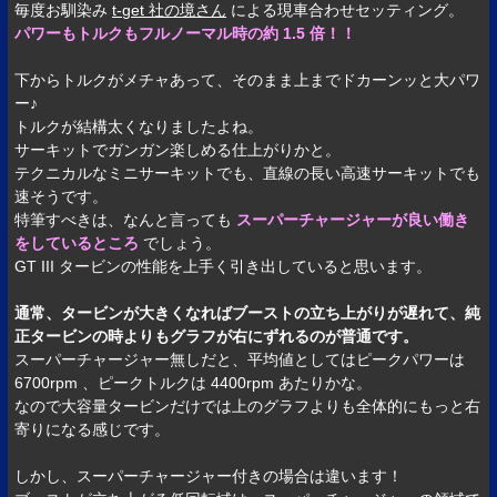
毎度お馴染み
t-get 社の境さん
による現車合わせセッティング。
パワーもトルクもフルノーマル時の約 1.5 倍！！
下からトルクがメチャあって、そのまま上までドカーンッと大パワ
ー♪
トルクが結構太くなりましたよね。
サーキットでガンガン楽しめる仕上がりかと。
テクニカルなミニサーキットでも、直線の長い高速サーキットでも
速そうです。
特筆すべきは、なんと言っても
スーパーチャージャーが良い働き
をしているところ
でしょう。
GT III タービンの性能を上手く引き出していると思います。
通常、タービンが大きくなればブーストの立ち上がりが遅れて、純
正タービンの時よりもグラフが右にずれるのが普通です。
スーパーチャージャー無しだと、平均値としてはピークパワーは
6700rpm 、ピークトルクは 4400rpm あたりかな。
なので大容量タービンだけでは上のグラフよりも全体的にもっと右
寄りになる感じです。
しかし、スーパーチャージャー付きの場合は違います！