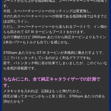
ブーストが立ち上がる低回転域は、スーパーチャージャーの領域で
す。
今回、スーパーチャージャーのセッティングは変更無し。
そのためスーパーチャージャーの領域である低回転域では今までと
ほぼ同じライン。
ただし、スーパーチャージャーから送られるブーストで、イン側か
らも回されて GT III タービンもブーストをかけます。
なので微妙だけど 2800rpm あたりから純正タービンよりもライン
1本分パワーもトルクも出ている感じかな。
3700rpm あたりから GT III タービンが本格的に働きだすようで、
ここでバトンタッチしているのがよく判るグラフですね。
若干、バトンタッチ時に谷が出来てしまいましたが、このぐらいな
ら全然許容範囲です。
ちなみにこれ、全て純正キャタライザーでの計測で
す。
メタキャタを入れれば、記録はもっと伸びたかと。
排圧が減ってタービンがもっと良く回り、3700rpm あたりの谷も
消せたかも？