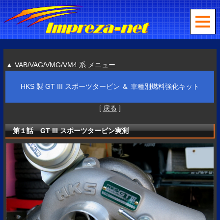
▲ VAB/VAG/VMG/VM4 系 メニュー
HKS 製 GT III スポーツタービン ＆ 車種別燃料強化キット
[
戻る
]
第１話 GT III スポーツタービン実測