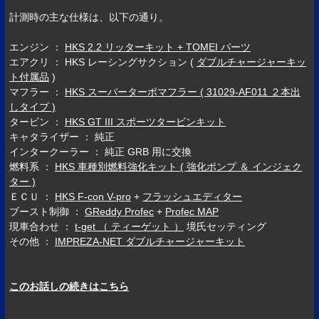
計測時の主な仕様は、以下の通り。
エンジン ：
HKS 2.2 リッターキット + TOMEI パーツ
エアクリ ： HKS レーシングサクション (
ダブルチャージャーキッ
ト付属品
)
マフラー ：
HKS スーパーターボマフラー ( 31029-AF011 ２本出
しタイプ )
タービン ：
HKS GT III スポーツタービンキット
キャタライザー ： 純正
インタークーラー ： 純正 GRB 用に交換
燃料系 ：
HKS 車種別燃料強化キット ( 強化ポンプ ＆ インジェク
ター )
ＥＣＵ ：
HKS F-con V-pro
+
フラッシュエディター
ブースト制御 ：
GReddy Profec
+
Profec MAP
現車合わせ ：
t-get （ ティーゲット ）
境氏セッティング
その他 ：
IMPREZA-NET ダブルチャージャーキット
このお話しの続きはこちら