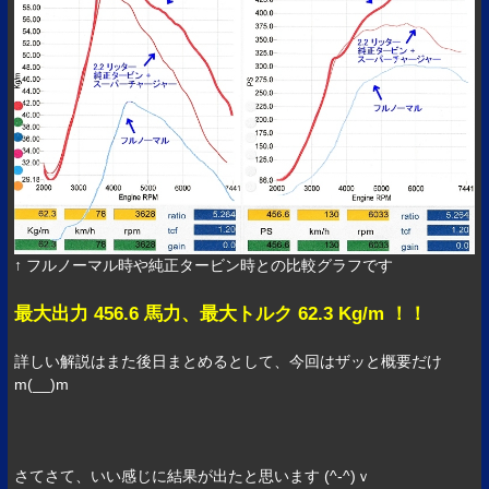
↑ フルノーマル時や純正タービン時との比較グラフです
最大出力 456.6 馬力、最大トルク 62.3 Kg/m ！！
詳しい解説はまた後日まとめるとして、今回はザッと概要だけ
m(__)m
さてさて、いい感じに結果が出たと思います (^-^)ｖ