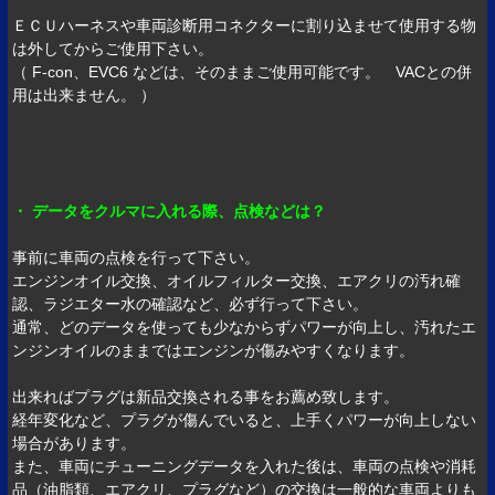
ＥＣＵハーネスや車両診断用コネクターに割り込ませて使用する物
は外してからご使用下さい。
（ F-con、EVC6 などは、そのままご使用可能です。 VACとの併
用は出来ません。 ）
・ データをクルマに入れる際、点検などは？
事前に車両の点検を行って下さい。
エンジンオイル交換、オイルフィルター交換、エアクリの汚れ確
認、ラジエター水の確認など、必ず行って下さい。
通常、どのデータを使っても少なからずパワーが向上し、汚れたエ
ンジンオイルのままではエンジンが傷みやすくなります。
出来ればプラグは新品交換される事をお薦め致します。
経年変化など、プラグが傷んでいると、上手くパワーが向上しない
場合があります。
また、車両にチューニングデータを入れた後は、車両の点検や消耗
品（油脂類、エアクリ、プラグなど）の交換は一般的な車両よりも