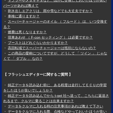
・
マフラーやメタキャタなど、ほかに交換しておいたほうが良い
パーツがあれば教えて
・
剥き出しエアクリは、雨や雪などでも大丈夫ですか？
・
車検に通りますか？
・
スーパーチャージャーのオイル （ フルード ） は、いつ交換す
る？
・
燃費は悪くなりますか？
・
現車あわせ （ F-con セッティング ） は必要ですか？
・
ブーストはどれぐらいかかりますか？
・
高回転域でスーパーチャージャーは抵抗にならないの？
・
この商品の愛称についてですが、どうして 「 ツイン 」 じゃな
くて 「 ダブル 」 なの？
【 フラッシュエディターに関するご質問 】
・
純正データを読み込む前に、ある程度は走行してＥＣＵの学習
をしたほうが良いでしょうか？
・
純正データを読み込んでから t-get 社へ送って、こちらに返送さ
れるまで、クルマに乗ることは出来ますか？
・
データをクルマに入れる時の注意事項があれば教えて下さい
・
データをクルマに入れる際、点検などやっておいたほうが良い