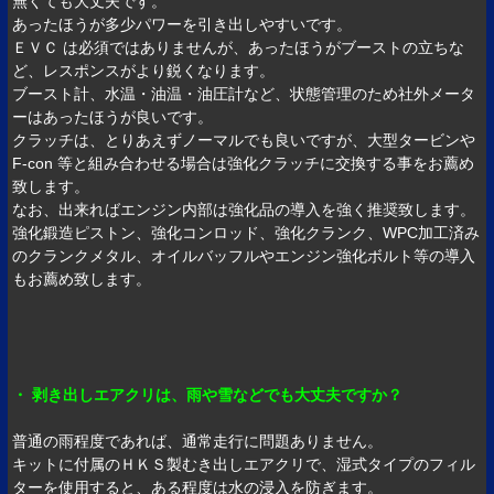
無くても大丈夫です。
あったほうが多少パワーを引き出しやすいです。
ＥＶＣ は必須ではありませんが、あったほうがブーストの立ちな
ど、レスポンスがより鋭くなります。
ブースト計、水温・油温・油圧計など、状態管理のため社外メータ
ーはあったほうが良いです。
クラッチは、とりあえずノーマルでも良いですが、大型タービンや
F-con 等と組み合わせる場合は強化クラッチに交換する事をお薦め
致します。
なお、出来ればエンジン内部は強化品の導入を強く推奨致します。
強化鍛造ピストン、強化コンロッド、強化クランク、WPC加工済み
のクランクメタル、オイルバッフルやエンジン強化ボルト等の導入
もお薦め致します。
・ 剥き出しエアクリは、雨や雪などでも大丈夫ですか？
普通の雨程度であれば、通常走行に問題ありません。
キットに付属のＨＫＳ製むき出しエアクリで、湿式タイプのフィル
ターを使用すると、ある程度は水の浸入を防ぎます。