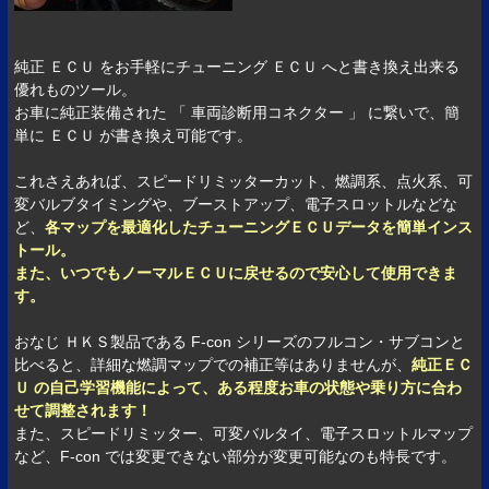
純正 ＥＣＵ をお手軽にチューニング ＥＣＵ へと書き換え出来る
優れものツール。
お車に純正装備された 「 車両診断用コネクター 」 に繋いで、簡
単に ＥＣＵ が書き換え可能です。
これさえあれば、スピードリミッターカット、燃調系、点火系、可
変バルブタイミングや、ブーストアップ、電子スロットルなどな
ど、
各マップを最適化したチューニングＥＣＵデータを簡単インス
トール。
また、いつでもノーマルＥＣＵに戻せるので安心して使用できま
す。
おなじ ＨＫＳ製品である F-con シリーズのフルコン・サブコンと
比べると、詳細な燃調マップでの補正等はありませんが、
純正ＥＣ
Ｕ の自己学習機能によって、ある程度お車の状態や乗り方に合わ
せて調整されます！
また、スピードリミッター、可変バルタイ、電子スロットルマップ
など、F-con では変更できない部分が変更可能なのも特長です。