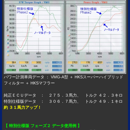
パワー計測車両データ ： VMG-A型 ＋ HKSスーパーハイブリッド
フィルター ＋ HKSマフラー
純正ＥＣＵデータ ： ２７５．３馬力、 トルク ４２．３キロ
特別仕様版データ ： ３０６．７馬力、 トルク ４９．１キロ
約 ３１馬力アップ！
【 特別仕様版 フェーズ２ データ使用例 】