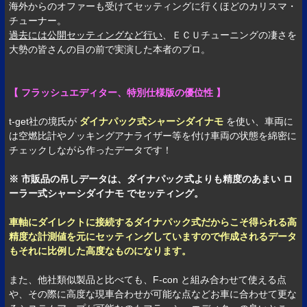
海外からのオファーも受けてセッティングに行くほどのカリスマ・
チューナー。
過去には公開セッティングなど行い
、ＥＣＵチューニングの凄さを
大勢の皆さんの目の前で実演した本者のプロ。
【 フラッシュエディター、特別仕様版の優位性 】
t-get社の境氏が
ダイナパック式シャーシダイナモ
を使い、車両に
は空燃比計やノッキングアナライザー等を付け車両の状態を綿密に
チェックしながら作ったデータです！
※ 市販品の吊しデータは、ダイナパック式よりも精度のあまい ロ
ーラー式シャーシダイナモ でセッティング。
車軸にダイレクトに接続するダイナパック式だからこそ得られる高
精度な計測値を元にセッティングしていますので作成されるデータ
もそれに比例した高度なものになります。
また、他社類似製品と比べても、F-con と組み合わせて使える点
や、その際に高度な現車合わせが可能な点などお車に合わせて更な