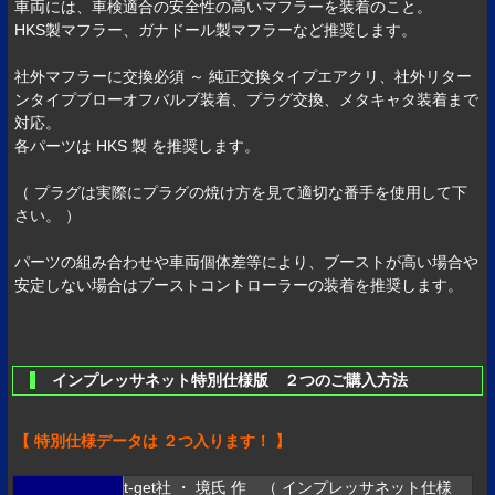
車両には、車検適合の安全性の高いマフラーを装着のこと。
HKS製マフラー、ガナドール製マフラーなど推奨します。
社外マフラーに交換必須 ～ 純正交換タイプエアクリ、社外リター
ンタイプブローオフバルブ装着、プラグ交換、メタキャタ装着まで
対応。
各パーツは HKS 製 を推奨します。
（ プラグは実際にプラグの焼け方を見て適切な番手を使用して下
さい。 ）
パーツの組み合わせや車両個体差等により、ブーストが高い場合や
安定しない場合はブーストコントローラーの装着を推奨します。
インプレッサネット特別仕様版 ２つのご購入方法
【 特別仕様データは ２つ入ります！ 】
t-get社 ・ 境氏 作 （ インプレッサネット仕様