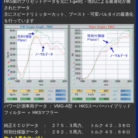
HKS製のプリセットデータを元に t-get社・境氏による最適化が施
されたデータ
主にスピードリミッターカット、ブースト・可変バルタイの最適化
を行っています
パワー計測車両データ ： VMG-A型 ＋ HKSスーパーハイブリッド
フィルター ＋ HKSマフラー
純正ＥＣＵデータ ： ２７５．３馬力、 トルク ４２．３キロ
特別仕様版データ ： ２９２．５馬力、 トルク ４５．６キロ