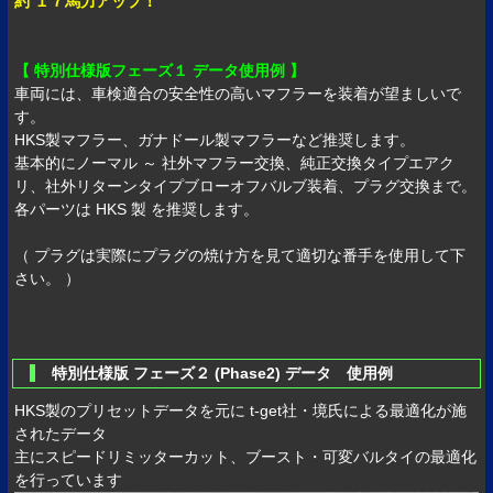
約 １７馬力アップ！
【 特別仕様版フェーズ１ データ使用例 】
車両には、車検適合の安全性の高いマフラーを装着が望ましいで
す。
HKS製マフラー、ガナドール製マフラーなど推奨します。
基本的にノーマル ～ 社外マフラー交換、純正交換タイプエアク
リ、社外リターンタイプブローオフバルブ装着、プラグ交換まで。
各パーツは HKS 製 を推奨します。
（ プラグは実際にプラグの焼け方を見て適切な番手を使用して下
さい。 ）
特別仕様版 フェーズ２ (Phase2) データ 使用例
HKS製のプリセットデータを元に t-get社・境氏による最適化が施
されたデータ
主にスピードリミッターカット、ブースト・可変バルタイの最適化
を行っています