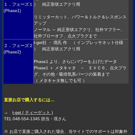
１．フェーズ１
） 純正形状エアクリ用
(Phase1)
リミッターカット、パワー＆トルク＆レスポンス
アップ
ノーマル ～ 純正形状エアクリ、社外マフラー、
社外ブローオフ、点火プラグまで
t-get社 ・ 境氏 作 （ インプレッサネット仕様
２．フェーズ２
） 純正形状エアクリ用
(Phase2)
Phase1 より、さらにパワーを上げたデータ
Phase1 ＋ メタキャタ ～ ＥＶＣ６、点火プラ
グ、その他・吸排気系パーツの装着まで
（ メタキャタ無しでも可 ）
直接お店で購入するには…
→
t-get ( ティーゲット )
TEL 048-554-1345 担当・境さん
※ お店で直接ご購入された場合、当サイトでのサポートは対象外