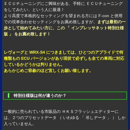
ＥＣＵチューニングにご興味がある、手軽に ＥＣＵチューニング
をしてみたい、という人に最適！
より高度で本格的なセッティングを望まれる方には F-con と併用
での現車合わせセッティングをお薦め致しますが、
まずは最初の一
歩として始めてみたい方に、この 「 インプレッサネット特別仕様
版 」 をお薦め致します！
レヴォーグと WRX-S4 につきましては、ひとつのアプライドで何
種類もの ECU バージョンがあり現状で必ずしも全ての車両に対応
しているかどうかは判りません。
あらかじめご容赦のほど宜しくお願い致します。
特別仕様版は何が違うのか？
一般的に売られている市販品の ＨＫＳフラッシュエディターに
は、２つのプリセットデータ （ いわゆる 「 吊しデータ 」 ） しか
入っていません。