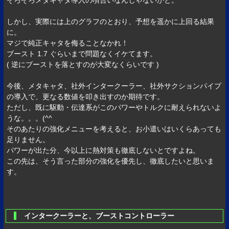
そろそろメタキャタ導入の頃合いなんじゃないかと。
しかし、実際には上のグラフのとおり、予想を遥かに上回る結果
に。
マジで純正キャタを侮ることなかれ！
ブースト 1.7 ぐらいまで問題なくイケてます。
( 逆にブーストを落とすのが大変なくらいです )
今後、メタキャタ、社外インタークーラー、社外サクションパイプ
の導入で、更なる数値を叩き出すのか期待です。
ただし、既に駆動・伝達系がこのパワーやトルクに耐えられないよ
うな。。。(^^ゞ
そのあたりの強化メニューを考えると、お小遣いはいくらあっても
足りません。
パワーが出た分、今以上に熱対策も徹底しないとですよね。
この先は、そう言った部分の強化を優先し、徹底したいと思いま
す。
インタークーラーと、ブーストコントローラー