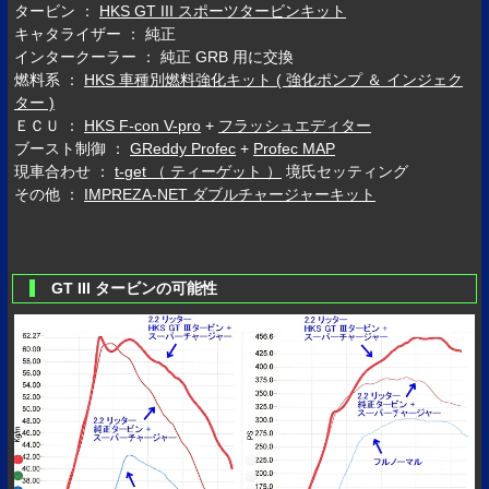
タービン ：
HKS GT III スポーツタービンキット
キャタライザー ： 純正
インタークーラー ： 純正 GRB 用に交換
燃料系 ：
HKS 車種別燃料強化キット ( 強化ポンプ ＆ インジェク
ター )
ＥＣＵ ：
HKS F-con V-pro
+
フラッシュエディター
ブースト制御 ：
GReddy Profec
+
Profec MAP
現車合わせ ：
t-get （ ティーゲット ）
境氏セッティング
その他 ：
IMPREZA-NET ダブルチャージャーキット
GT III タービンの可能性