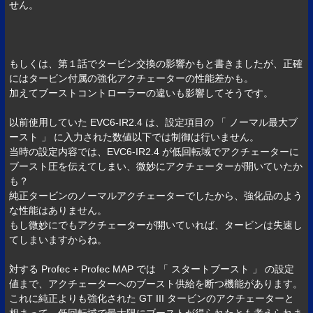
せん。
もしくは、第１話でタービン交換の影響かもと書きましたが、正確
にはタービン付属の強化アクチェーターの性能差かも。
加えてブーストコントローラーの違いも影響してそうです。
以前使用していた EVC6-IR2.4 は、設定項目の 「 ノーマル最大ブ
ースト 」 に入力された数値以下では制御は行いません。
当時の設定内容では、EVC6-IR2.4 が低回転域でアクチェーターに
ブースト圧を伝えてしまい、微妙にアクチェーターが開いていたか
も？
純正タービンのノーマルアクチェーターでしたから、強化品のよう
な性能はありません。
もし微妙にでもアクチェーターが開いていれば、タービンは失速し
てしまいますからね。
対する Profec + Profec MAP では 「 スタートブースト 」 の設定
値まで、アクチェーターへのブースト供給を断つ機能があります。
これに純正よりも強化された GT III タービンのアクチェーターと