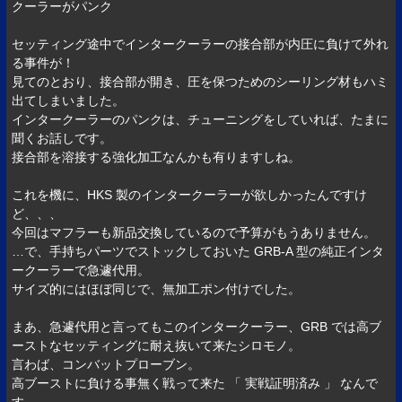
クーラーがパンク
セッティング途中でインタークーラーの接合部が内圧に負けて外れ
る事件が！
見てのとおり、接合部が開き、圧を保つためのシーリング材もハミ
出てしまいました。
インタークーラーのパンクは、チューニングをしていれば、たまに
聞くお話しです。
接合部を溶接する強化加工なんかも有りますしね。
これを機に、HKS 製のインタークーラーが欲しかったんですけ
ど、、、
今回はマフラーも新品交換しているので予算がもうありません。
…で、手持ちパーツでストックしておいた GRB-A 型の純正インタ
ークーラーで急遽代用。
サイズ的にはほぼ同じで、無加工ポン付けでした。
まあ、急遽代用と言ってもこのインタークーラー、GRB では高ブ
ーストなセッティングに耐え抜いて来たシロモノ。
言わば、コンバットプローブン。
高ブーストに負ける事無く戦って来た 「 実戦証明済み 」 なんで