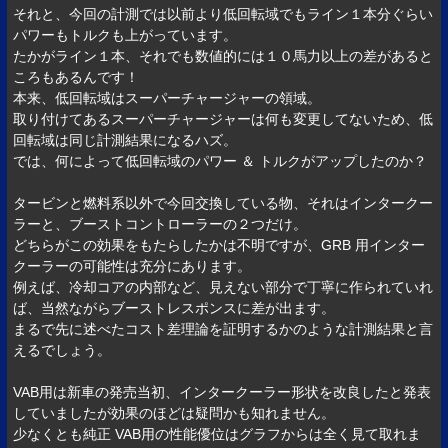
それと、今回の計測では以前より低回転域でもライン１本分ぐらい
パワーもトルクも上がっています。
たかがライン１本、それでも数値的には１０馬力以上の差があると
ころもあるんです！
本来、低回転域はスーパーチャージャーの領域。
取り付けてあるスーパーチャージャーは何も変更してないため、低
回転域は同じ計測結果になるハズ。
では、何によって低回転域のパワー ＆ トルクがアップしたのか？
タービンと燃料系以外で今回交換している物、それはインタークー
ラーと、ブーストコントローラーの２つだけ。
どちらがこの効果をもたらしたかは不明ですが、GRB 用インター
クーラーの可能性は充分にあります。
例えば、冷却コアの内部など、見えない部分で丁寧に作られていれ
ば、当然ながらブーストレスポンスに差が出ます。
まるで先に述べたコスト差理論を証明するかのような計測結果と言
えるでしょう。
VAB用は新車の発売当初、インタークーラー形状を改良したと発表
していましたが効果のほどは疑問かも知れません。
少なくとも純正 VAB用の性能優位はグラフからは全く見て取れま