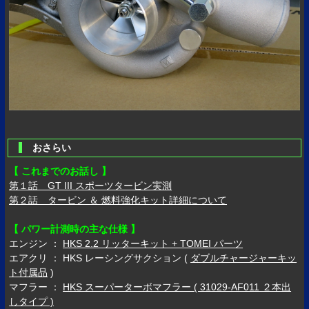
おさらい
【 これまでのお話し 】
第１話 GT III スポーツタービン実測
第２話 タービン ＆ 燃料強化キット詳細について
【 パワー計測時の主な仕様 】
エンジン ：
HKS 2.2 リッターキット + TOMEI パーツ
エアクリ ： HKS レーシングサクション (
ダブルチャージャーキッ
ト付属品
)
マフラー ：
HKS スーパーターボマフラー ( 31029-AF011 ２本出
しタイプ )