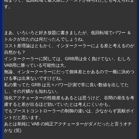
相まって、低回転域で最大限にブーストが得られたとも考えられま
す。
まあ、いろいろと好き放題に書きましたが、低回転域でパワー ＆
トルクが出たのは何だったんでしょうね。
コスト差理論はともかく、インタークーラーによる差と考えるのが
自然かも？
インタークーラーに関しては、GRB用は全く負けてない、むしろ
VAB用に勝っている可能性は大。
無論、インタークーラーにだって個体差とかあるので一概に決めつ
ける事は出来ないですけどね。
私の乗ってた GRB は元々パワー計測で常に良い数値を出してた
し、その片鱗かも知れない。
強化アクチェーターの性能差もあるとは思うけど、谷間の発生を考
慮すると差が出るほど効いていたとは考えにくいかも。
でもブーストコントローラーの制御の違いは、少なからず貢献ポイ
ントだと思います。
あとは単純に VAB の純正アクチェーターがダメだったと言うオチ
かな (笑)