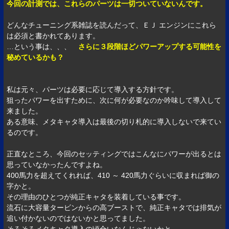
今回の計測では、これらのパーツは一切ついていないんです。
どんなチューニング系雑誌を読んだって、ＥＪ エンジンにこれら
は必須と書かれてあります。
…という事は、、、
さらに３段階ほどパワーアップする可能性を
秘めているかも？
私は元々、パーツは必要に応じて導入する方針です。
狙ったパワーを出すために、次に何が必要なのか吟味して導入して
来ました。
ある意味、メタキャタ導入は最後の切り札的に導入しないで来てい
るのです。
正直なところ、今回のセッティングではこんなにパワーが出るとは
思っていなかったんですよね。
400馬力を超えてくれれば、410 ～ 420馬力ぐらいに収まれば御の
字かと。
その理由のひとつが純正キャタを装着している事です。
流石に大容量タービンからの高ブーストで、純正キャタでは排気が
追い付かないのではないかと思ってました。