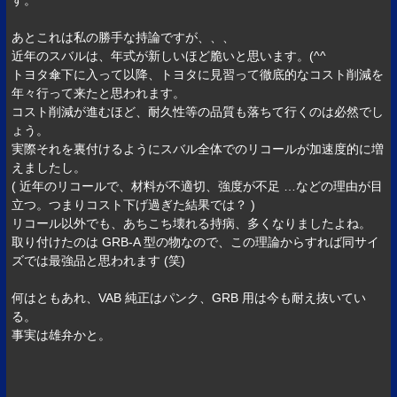
す。
あとこれは私の勝手な持論ですが、、、
近年のスバルは、年式が新しいほど脆いと思います。(^^ゞ
トヨタ傘下に入って以降、トヨタに見習って徹底的なコスト削減を
年々行って来たと思われます。
コスト削減が進むほど、耐久性等の品質も落ちて行くのは必然でし
ょう。
実際それを裏付けるようにスバル全体でのリコールが加速度的に増
えましたし。
( 近年のリコールで、材料が不適切、強度が不足 …などの理由が目
立つ。つまりコスト下げ過ぎた結果では？ )
リコール以外でも、あちこち壊れる持病、多くなりましたよね。
取り付けたのは GRB-A 型の物なので、この理論からすれば同サイ
ズでは最強品と思われます (笑)
何はともあれ、VAB 純正はパンク、GRB 用は今も耐え抜いてい
る。
事実は雄弁かと。